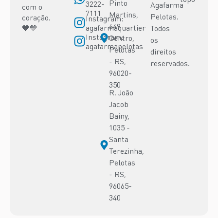
Pinto
3222-
Agafarma
com o
7111
Martins,
Pelotas.
coração.
Instagram:
649 -
agafarmaquartier
💙💛
Todos
Instagram:
Centro,
os
agafarmapelotas
Pelotas
direitos
- RS,
reservados.
96020-
350
R. João
Jacob
Bainy,
1035 -
Santa
Terezinha,
Pelotas
- RS,
96065-
340