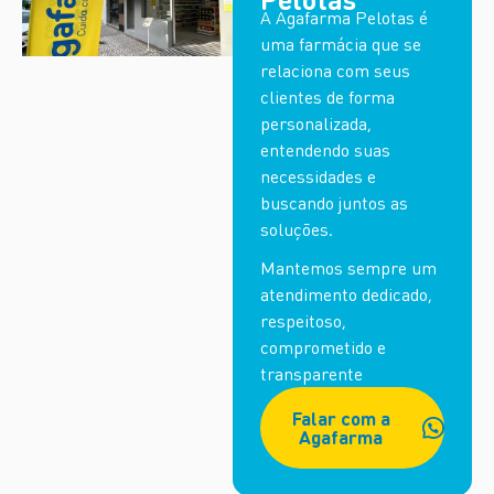
A Agafarma Pelotas é
uma farmácia que se
relaciona com seus
clientes de forma
personalizada,
entendendo suas
necessidades e
buscando juntos as
soluções.
Mantemos sempre um
atendimento dedicado,
respeitoso,
comprometido e
transparente
Falar com a
Agafarma