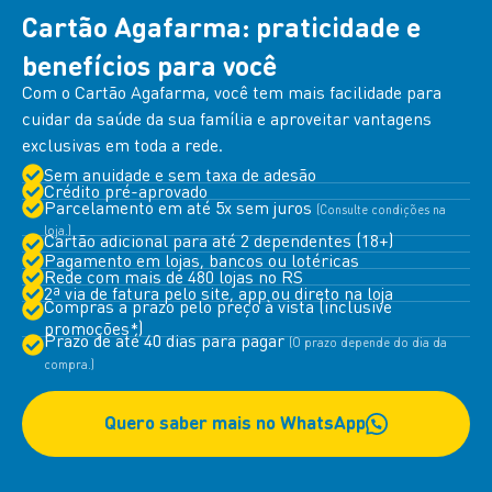
Cartão Agafarma: praticidade e
benefícios para você
Com o Cartão Agafarma, você tem mais facilidade para
cuidar da saúde da sua família e aproveitar vantagens
exclusivas em toda a rede.
Sem anuidade e sem taxa de adesão
Crédito pré-aprovado
Parcelamento em até 5x sem juros
(Consulte condições na
loja.)
Cartão adicional para até 2 dependentes (18+)
Pagamento em lojas, bancos ou lotéricas
Rede com mais de 480 lojas no RS
2ª via de fatura pelo site, app ou direto na loja
Compras a prazo pelo preço à vista (inclusive
promoções*)
Prazo de até 40 dias para pagar
(O prazo depende do dia da
compra.)
Quero saber mais no WhatsApp