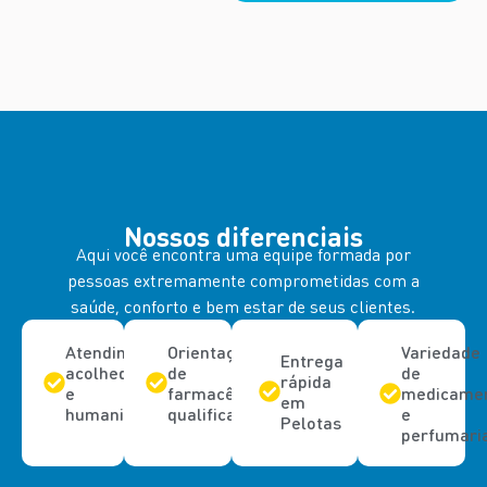
Nossos diferenciais
Aqui você encontra uma equipe formada por
pessoas extremamente comprometidas com a
saúde, conforto e bem estar de seus clientes.
Atendimento
Orientação
Variedade
Entrega
acolhedor
de
de
rápida
e
farmacêuticos
medicame
em
humanizado
qualificados
e
Pelotas
perfumari