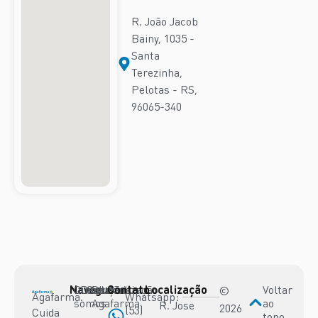
R. João Jacob
Bainy, 1035 -
Santa
Terezinha,
Pelotas - RS,
96065-340
Navegue
Quem
Diferenciais
Soluções
Cartão
Localização
Contato
Localização
Voltar
©
Agafarma.
Whatsapp:
somos
Agafarma
ao
R. Jose
2026
(53)
Cuida
topo