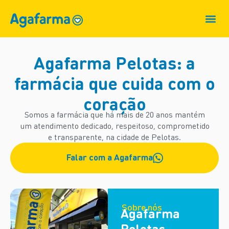
Quem som
Cartão A
Agafarma Pelotas: a
farmácia
que cuida com o
coração
Somos a farmácia que há mais de 20 anos mantém
um atendimento
dedicado, respeitoso, comprometido
e transparente, na cidade de Pelotas.
Falar com a Agafarma
Sobre nós
Agafarma
Pelotas